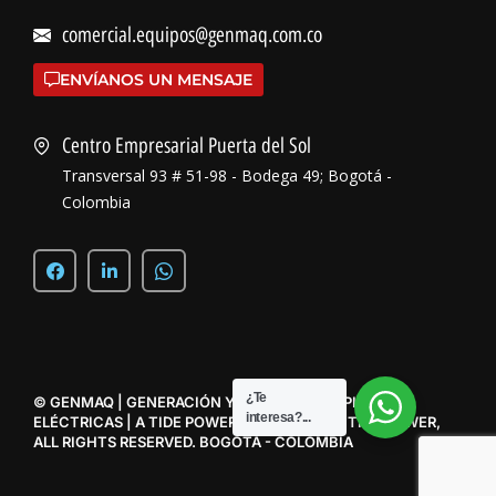
comercial.equipos@genmaq.com.co
ENVÍANOS UN MENSAJE
Centro Empresarial Puerta del Sol
Transversal 93 # 51-98 - Bodega 49; Bogotá -
Colombia
¿Te
© GENMAQ | GENERACIÓN Y MAQUINARIA | PLANTAS
interesa?...
ELÉCTRICAS | A TIDE POWER SUBSIDIARY @ TIDE POWER,
ALL RIGHTS RESERVED. BOGOTÁ - COLOMBIA