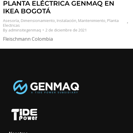
PLANTA ELÉCTRICA GENMAQ EN
IKEA BOGOTÁ
Asesoría
,
Dimensionamiento
,
Instalación
,
Mantenimiento
,
Planta
Electricas
By
adminsitegenmaq
2 de diciembre de 2021
Fleischmann Colombia