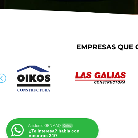
EMPRESAS QUE 
Asistente GENMAQ
Online
¿Te interesa? habla con
nosotros 24/7