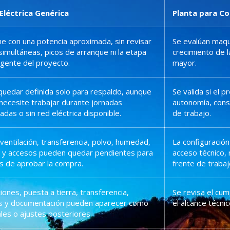
Eléctrica Genérica
Planta para C
ne con una potencia aproximada, sin revisar
Se evalúan maqui
simultáneas, picos de arranque ni la etapa
crecimiento de 
gente del proyecto.
mayor.
uedar definida solo para respaldo, aunque
Se valida si el 
 necesite trabajar durante jornadas
autonomía, cons
adas o sin red eléctrica disponible.
de trabajo.
 ventilación, transferencia, polvo, humedad,
La configuración
 y accesos pueden quedar pendientes para
acceso técnico, 
 de aprobar la compra.
frente de trabaj
iones, puesta a tierra, transferencia,
Se revisa el cum
os y documentación pueden aparecer como
el alcance técni
ales o ajustes posteriores.