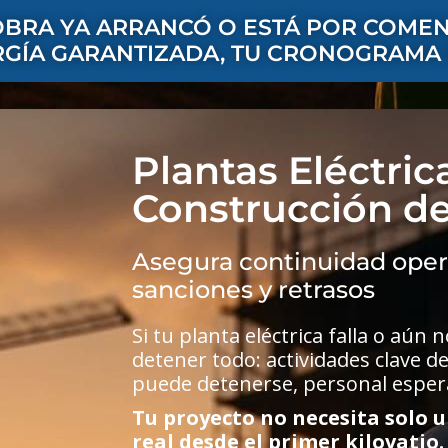
OBRA YA ARRANCÓ O ESTÁ POR COME
RGÍA GARANTIZADA, TU CRONOGRAMA 
Plantas Eléctric
Construcción d
Asegura continuidad operat
sanciones y retrasos
Si tu planta eléctrica falla o aún
detener todo: actividades clave de
puede detenerse, personal espera
Tu proyecto no necesita solo 
real desde el primer kilovatio.