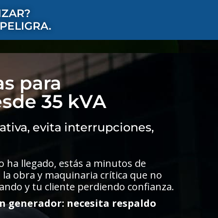
NZAR?
PELIGRA.
as para
esde 35 kVA
iva, evita interrupciones,
 no ha llegado, estás a minutos de
 la obra y maquinaria crítica que no
ndo y tu cliente perdiendo confianza.
un generador: necesita respaldo