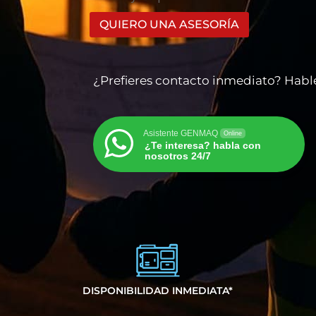
¿Prefieres contacto inmediato? Ha
Asistente GENMAQ
Online
¿Te interesa? habla con
nosotros 24/7
DISPONIBILIDAD INMEDIATA*