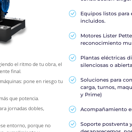
Equipos listos para
incluidos.
Motores Lister Pett
reconocimiento mu
Plantas eléctricas d
endo el ritmo de tu obra, el
silenciosas o abierta
nte final.
Soluciones para co
 máquinas: pone en riesgo tu
carga, turnos, maqu
y Prime)
 más que potencia.
ara jornadas dobles,
Acompañamiento en 
Soporte postventa 
 ese entorno, porque no
desaparecemos, no