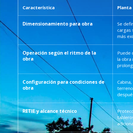
Característica
Planta 
Dimensionamiento para obra
Se defi
cargas 
más exi
Operación según el ritmo de la
Puede q
obra
la obra
prolong
Configuración para condiciones de
Cabina,
obra
terreno
después
RETIE y alcance técnico
Protecc
tabler
adicion